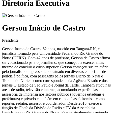
Diretoria Executiva
Gerson Inácio de Castro
Presidente
Gerson Inácio de Castro, 62 anos, nascido em Tangará-RN, é
jornalista formado pela Universidade Federal do Rio Grande do
Norte (UFRN). Com 42 anos de profissão, Gerson de Castro afirma
ser vocacionado para o jornalismo, que começou a exercer antes
mesmo de concluir o curso superior. Gerson começou sua trajetória
pelo jornalismo impresso, tendo atuado em diversas editorias – de
polícia à política, com passagens pelos jornais Diário de Natal e
Tribuna do Norte e como correspondente da Agência Estado e dos
jornais O Estado de São Paulo e Jornal da Tarde. Também atuou nas
áreas de rádio, televisão e internet, acumulando experiências em
assessoria de imprensa nos setores público (governos estaduais e
prefeituras) e privado e também em campanhas eleitorais – como
repórter, redator, assessor e coordenador. Desde 2015, exerce a
função de Chefe da Divisão de Rádio e TV da Assembleia
Legislativa do Rio Grande do Norte. Exerce atualmente o segundo