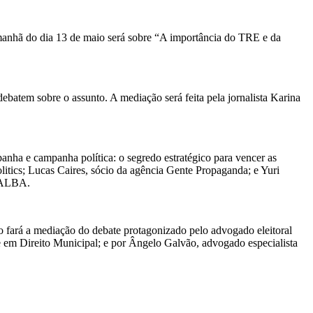
a manhã do dia 13 de maio será sobre “A importância do TRE e da
ebatem sobre o assunto. A mediação será feita pela jornalista Karina
anha e campanha política: o segredo estratégico para vencer as
olitics; Lucas Caires, sócio da agência Gente Propaganda; e Yuri
V ALBA.
ão fará a mediação do debate protagonizado pelo advogado eleitoral
e em Direito Municipal; e por Ângelo Galvão, advogado especialista