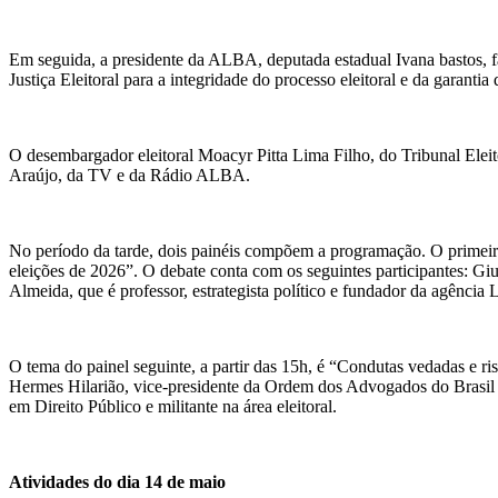
Em seguida, a presidente da ALBA, deputada estadual Ivana bastos, fa
Justiça Eleitoral para a integridade do processo eleitoral e da garanti
O desembargador eleitoral Moacyr Pitta Lima Filho, do Tribunal Eleito
Araújo, da TV e da Rádio ALBA.
No período da tarde, dois painéis compõem a programação. O primeiro
eleições de 2026”. O debate conta com os seguintes participantes: Giu
Almeida, que é professor, estrategista político e fundador da agência
O tema do painel seguinte, a partir das 15h, é “Condutas vedadas e ri
Hermes Hilarião, vice-presidente da Ordem dos Advogados do Brasil n
em Direito Público e militante na área eleitoral.
Atividades do dia 14 de maio