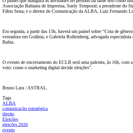
O painel que inaugura as atividades no período da tarde tem como tí
Associação Bahiana de Imprensa, Suely Temporal; a presidente do Si
Fábio Sena; e o diretor de Comunicação da ALBA, Luiz Fernando Lima
Em seguida, a partir das 15h, haverá um painel sobre “Cota de gênero:
vereadora em Goiânia; e Gabriela Rollemberg, advogada especialista em
Bahia.
O evento de encerramento do ECLB será uma palestra, às 16h, com a ps
voto: como o marketing digital decide eleições”.
Bruno Lara / ASTRAL.
Tags
ALBA
comunicação estratégica
direito
Eleições
eleições 2026
evento