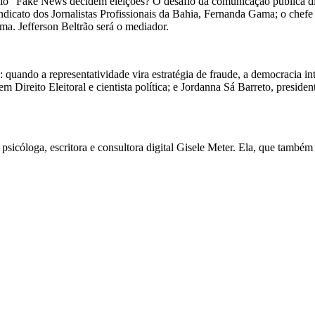
tulo “Fake News decidem eleições? O desafio da comunicação pública di
ndicato dos Jornalistas Profissionais da Bahia, Fernanda Gama; o ch
. Jefferson Beltrão será o mediador.
 quando a representatividade vira estratégia de fraude, a democracia in
 Direito Eleitoral e cientista política; e Jordanna Sá Barreto, presid
icóloga, escritora e consultora digital Gisele Meter. Ela, que também é