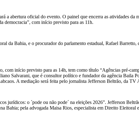
rá a abertura oficial do evento. O painel que encerra as atividades d
a da democracia”, com início previsto para as 11h.
ral da Bahia, e o procurador do parlamento estadual, Rafael Barretto, d
, com início previsto para as 14h, tem como título “Agências pré-camp
liano Salvarani, que é consultor político e fundador da agência Baila P
 Labcaos. A mediação será feita pelo jornalista Jefferson Beltrão, da T
scos jurídicos: o ´pode ou não pode´ na eleições 2026”. Jefferson Beltr
a Bahia; pela advogada Maisa Rios, especialista em Direito Eleitoral 