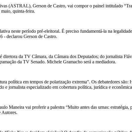
tivas (ASTRAL), Gerson de Castro, vai compor o painel intitulado “Tran
 maio, quinta-feira.
iva neste período pré-eleitoral. É preciso fundamentá-la na legalidade 
26 - declarou Gerson de Castro.
 é diretora da TV Câmara, da Câmara dos Deputados; do jornalista Flávi
ogramação da TV Senado. Michele Gramacho será a mediadora.
ura política em tempos de polarização extrema”. Os debatedores são: H
do e jornalista especializado em cobertura política, jurídica e econômi
aulo Maneira vai proferir a palestra “Muito antes das urnas: estratégia,
e Autores.