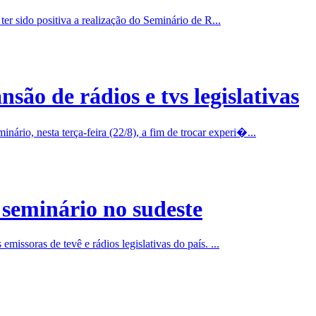
er sido positiva a realização do Seminário de R...
são de rádios e tvs legislativas
io, nesta terça-feira (22/8), a fim de trocar experi�...
 seminário no sudeste
missoras de tevê e rádios legislativas do país. ...