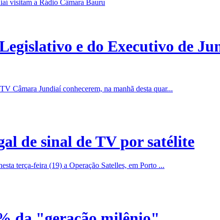
Legislativo e do Executivo de J
a TV Câmara Jundiaí conhecerem, na manhã desta quar...
al de sinal de TV por satélite
ta terça-feira (19) a Operação Satelles, em Porto ...
 da "geração milênio"