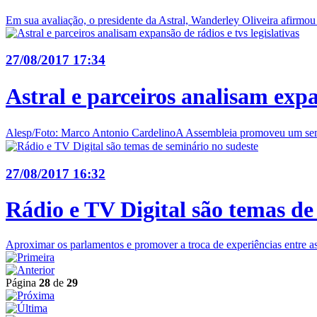
Em sua avaliação, o presidente da Astral, Wanderley Oliveira afirmou t
27/08/2017 17:34
Astral e parceiros analisam expan
Alesp/Foto: Marco Antonio CardelinoA Assembleia promoveu um seminár
27/08/2017 16:32
Rádio e TV Digital são temas de
Aproximar os parlamentos e promover a troca de experiências entre as e
Página
28
de
29