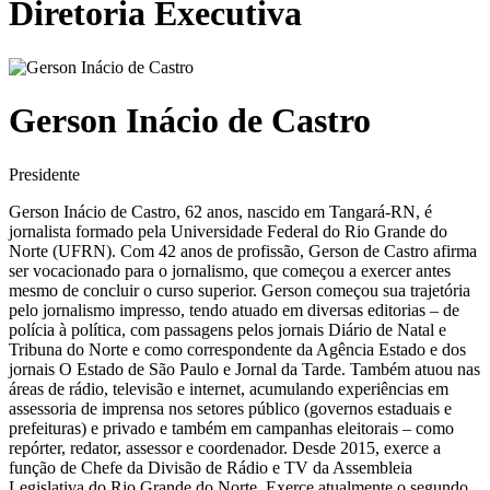
Diretoria Executiva
Gerson Inácio de Castro
Presidente
Gerson Inácio de Castro, 62 anos, nascido em Tangará-RN, é
jornalista formado pela Universidade Federal do Rio Grande do
Norte (UFRN). Com 42 anos de profissão, Gerson de Castro afirma
ser vocacionado para o jornalismo, que começou a exercer antes
mesmo de concluir o curso superior. Gerson começou sua trajetória
pelo jornalismo impresso, tendo atuado em diversas editorias – de
polícia à política, com passagens pelos jornais Diário de Natal e
Tribuna do Norte e como correspondente da Agência Estado e dos
jornais O Estado de São Paulo e Jornal da Tarde. Também atuou nas
áreas de rádio, televisão e internet, acumulando experiências em
assessoria de imprensa nos setores público (governos estaduais e
prefeituras) e privado e também em campanhas eleitorais – como
repórter, redator, assessor e coordenador. Desde 2015, exerce a
função de Chefe da Divisão de Rádio e TV da Assembleia
Legislativa do Rio Grande do Norte. Exerce atualmente o segundo